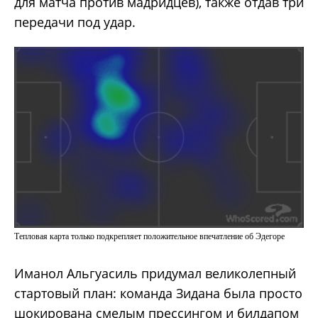
для матча против мадридцев), также отдав три
передачи под удар.
Тепловая карта только подкрепляет положительное впечатление об Эдегоре
Иманол Альгуасиль придумал великолепный
стартовый план: команда Зидана была просто
шокирована смелым прессингом и билдапом