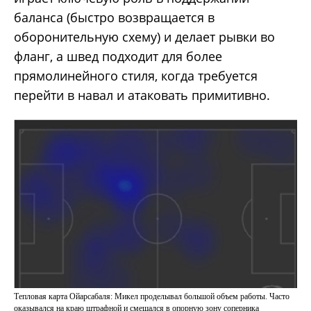
баланса (быстро возвращается в
оборонительную схему) и делает рывки во
фланг, а швед подходит для более
прямолинейного стиля, когда требуется
перейти в навал и атаковать примитивно.
Тепловая карта Ойарсабаля: Микел проделывал большой объем работы. Часто
оказывался на краю штрафной и смещался в опорную зону соперника