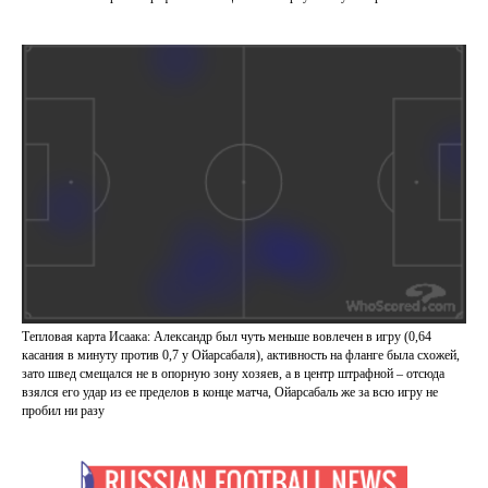
Тепловая карта Исаака: Александр был чуть меньше вовлечен в игру (0,64
касания в минуту против 0,7 у Ойарсабаля), активность на фланге была схожей,
зато швед смещался не в опорную зону хозяев, а в центр штрафной – отсюда
взялся его удар из ее пределов в конце матча, Ойарсабаль же за всю игру не
пробил ни разу