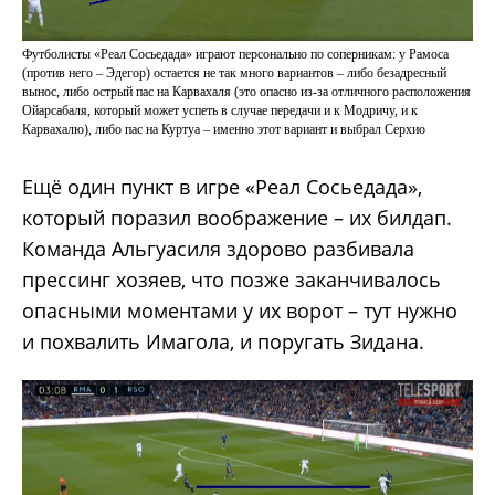
Футболисты «Реал Сосьедада» играют персонально по соперникам: у Рамоса
(против него – Эдегор) остается не так много вариантов – либо безадресный
вынос, либо острый пас на Карвахаля (это опасно из-за отличного расположения
Ойарсабаля, который может успеть в случае передачи и к Модричу, и к
Карвахалю), либо пас на Куртуа – именно этот вариант и выбрал Серхио
Ещё один пункт в игре «Реал Сосьедада»,
который поразил воображение – их билдап.
Команда Альгуасиля здорово разбивала
прессинг хозяев, что позже заканчивалось
опасными моментами у их ворот – тут нужно
и похвалить Имагола, и поругать Зидана.