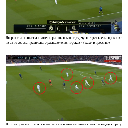
Льоренте исполняет достаточно рискованную передачу, которая все же проходит
из-за не совсем правильного расположения игроков «Реала» в прессинге
Итогом провала хозяев в прессинге стала опасная атака «Реал Сосьедада»: сразу