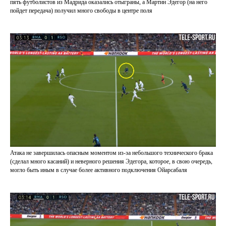
пять футболистов из Мадрида оказались отыграны, а Мартин Эдегор (на него
пойдет передача) получил много свободы в центре поля
Атака не завершилась опасным моментом из-за небольшого технического брака
(сделал много касаний) и неверного решения Эдегора, которое, в свою очередь,
могло быть иным в случае более активного подключения Ойарсабаля