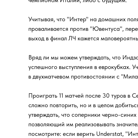
чемпионом Италии, либо с будущим.
Учитывая, что "Интер" на домашних пол
проваливается против "Ювентуса", пере
выход в финал ЛЧ кажется маловероятн
Вряд ли мы можем утверждать, что Индз
успешного выступления в еврокубках. У
в двухматчевом противостоянии с "Мил
Проиграть 11 матчей после 30 туров в С
сложно повторить, но и в целом добить
утверждать, что соперники черно-синих
позволяющий им реализовывать значител
посмотрите: если верить Understat, "Ин