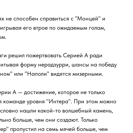
ях не способен справиться с "Монцей" и
игрывая его втрое по ожидаемым голам,
ым.
аги решил пожертвовать Серией А ради
читывая форму нерадзурри, шансы на победу
аном" или "Наполи" видятся мизерными.
ерии А — достижение, которое не только
ся команде уровня "Интера". При этом можно
 словно нашли какой-то волшебный камень,
ьно больше, чем они создают. Только
тер" пропустил на семь мячей больше, чем