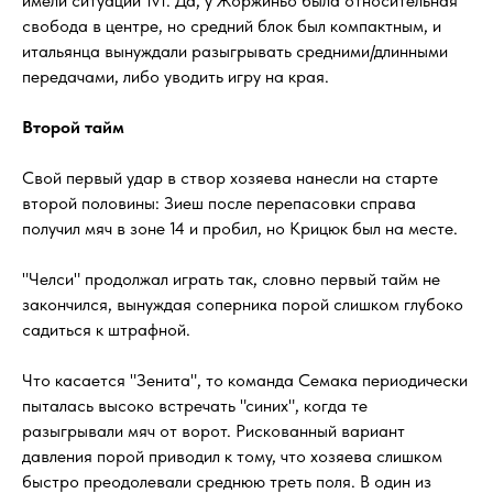
имели ситуаций 1v1. Да, у Жоржиньо была относительная
свобода в центре, но средний блок был компактным, и
итальянца вынуждали разыгрывать средними/длинными
передачами, либо уводить игру на края.
Второй тайм
Свой первый удар в створ хозяева нанесли на старте
второй половины: Зиеш после перепасовки справа
получил мяч в зоне 14 и пробил, но Крицюк был на месте.
"Челси" продолжал играть так, словно первый тайм не
закончился, вынуждая соперника порой слишком глубоко
садиться к штрафной.
Что касается "Зенита", то команда Семака периодически
пыталась высоко встречать "синих", когда те
разыгрывали мяч от ворот. Рискованный вариант
давления порой приводил к тому, что хозяева слишком
быстро преодолевали среднюю треть поля. В один из