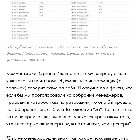
"Интер" может позволить себе оставить на лавке Санчеса,
Видаля, Наингголана, Хакими, Сенси, усилив ими игру в
финальные полчаса
Комментарии Юргена Клоппа по этому вопросу стали
увлекательным чтивом: "Я думаю, что информация (о
травмах) говорит сама за себя. Я озвучил вам факты, что
если бы мы проголосовали на собрании менеджеров,
проводить которое нам не разрешили, то оно бы прошло,
на 100 процентов, с 15 или 16 голосами "за". То, что этого
так и не произошло, очевидно, является признаком того,
что некоторые акционеры видят это иначе, чем тренеры".
"Это не очень хороший знак, так как он показывает, что