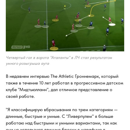
Четвертый гол в ворота "Аталанты" в ЛЧ стал результатом
умного розыгрыша аута
В недавнем интервью The Athletic Гроннемарк, который
также в течение 10 лет работал в прогрессивном датском
клубе "Мидтьюлланн", дал отличное представление о
своей работе.
"Я классифицирую вбрасывания по трем категориям —
длинные, быстрые и умные. С "Ливерпулем" я больше
работаю над быстрыми и умными вариантами, так как
они не используют длинные броски в штрафную в