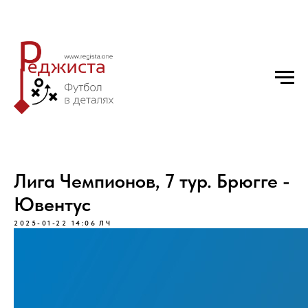
Лига Чемпионов, 7 тур. Брюгге -
Ювентус
2025-01-22 14:06
ЛЧ