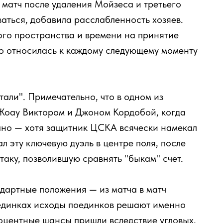
о матч после удаления Мойзеса и третьего
аться, добавила расслабленность хозяев.
го пространства и времени на принятие
но относилась к каждому следующему моменту
тали". Примечательно, что в одном из
Жоау Виктором и Джоном Кордобой, когда
ано — хотя защитник ЦСКА всячески намекал
 эту ключевую дуэль в центре поля, после
таку, позволившую сравнять "быкам" счет.
ндартные положения — из матча в матч
оединках исходы поединков решают именно
оцентные шансы пришли вследствие угловых,