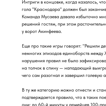
Интриги в концовке, когда казалось, чт
гола "Краснодара" должен был заканчив
Команда Мусаева давала избыточно мно
решений гостям, при этом расточитель
у ворот Акинфеева.
Еще про такие игры говорят: "Решили де
немногих эпизодов единоборств между 
нарушения правил не было зафиксиров
на толчок в спину — нападающий выиграл
чего сам разогнал и завершил голевую а
В ту же категорию можно отнести и ста
подтверждается правило, что в таких п
они: до 60-й минуты у армейцев 100-пр