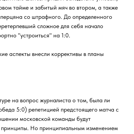
рвом тайме и забитый мяч во втором, а также
Сперцяна со штрафного. До определенного
еретерпевший сложное для себя начало
ортно "устроиться" на 1:0.
кие аспекты внесли коррективы в планы
уре на вопрос журналиста о том, была ли
обеда 5:0) репетицией предстоящего матча с
ношении московской команды будут
е принципы. Но принципиальным изменением