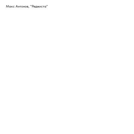
Макс Антонов, "Реджиста"