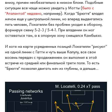
внизу, причем необязательно в низком блоке. Подобные
ситуации все чаще можно увидеть у Мотты (
было с
"Аталантой" недавно
, например). Когда "Брюгге" владел
мячом еще у центральной линии, но вперед выдвигались
пять человек, Локателли без проблем уходил в оборону,
формируя схему 5-2-3 / 5-4-1. При владении он мог
оставаться там, а в опорную зону смещался Камбьязо.
И хотя на карте усредненных позиций Локателли "рисуют"
на одной линии с Гатти и чуть выше Калулу, все свои
восемь передач с продвижением он выполнил в этой
встрече из средней или финальной трети поля. То есть
"Брюгге" позволял двигать мяч из глубины, а дальше...