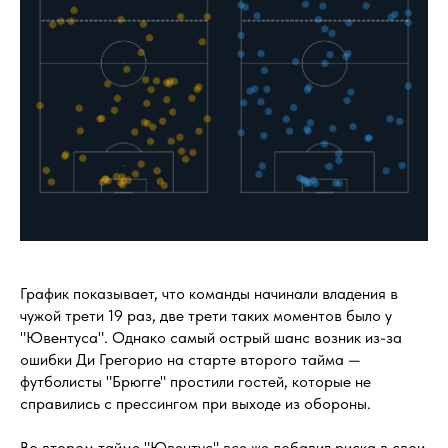
График показывает, что команды начинали владения в
чужой трети 19 раз, две трети таких моментов было у
"Ювентуса". Однако самый острый шанс возник из-за
ошибки Ди Грегорио на старте второго тайма —
футболисты "Брюгге" простили гостей, которые не
справились с прессингом при выходе из обороны.
Во втором тайме "Ювентус" все же добавил риска в свои