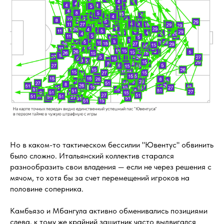
Но в каком-то тактическом бессилии "Ювентус" обвинить
было сложно. Итальянский коллектив старался
разнообразить свои владения — если не через решения с
мячом, то хотя бы за счет перемещений игроков на
половине соперника.
Камбьязо и Мбангула активно обменивались позициями
слева, к тому же крайний защитник часто выдвигался