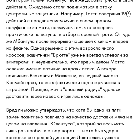
действия. Ожидаемо стали подниматься в атаку
центральные защитники. Например, Гатти совершил 19(!)
действий с продвижением мяча в своем правом
полуфланге за матч, пользуясь тем, что соперник
практически не вступал в отбор в средней трети. Оттуда
же Мбангула после перерыва чаще шел с мячом вперед
на фланге. Одновременно с этим возросло число
кроссов, защитники "Брюгге" уже не всегда успевали за
вингерами, и неудивительно, что первым делом Мотта
освежил именно позиции на краях атаки. А вскоре
появились Влахович и Маккенни, вышедший вместо
Копмейнерса, то есть фактически под открывания в
штрафной. Правда, мяч в "опасный радиус" удалось
доставить через навес с игры лишь однажды.
Вряд ли можно утверждать, что хотя бы одна из пяти
замен позитивно повлияла на качество доставки мяча и в
целом на владения "Ювентуса", который за весь матч
лишь раз пробил в створ ворот, — и это был удар в
концовке со средней дистанции Локателли, лучшего