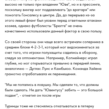
высоко не только при владении "Юве", но и в прессинге,
поскольку вингер мог поддавливать "до вратаря" или
помогать Гонсалесу в центре. Да, до перерыва из-за
этого левый фланг был уязвим перед ответными атаками
хозяев, однако футболисты "Брюгге" не очень
качественно использовали данный фактор в свою пользу.
Со своей стороны они чаще всего встречали соперника в
среднем блоке 4-2-3-1, который мог видоизменяться за
счет того, что игроки полузащиты садились в оборону,
следуя за оппонентами. Например, Копмейнерс играл
глубже, но мог открываться привычно в передней линии,
аналогично — Дуглас Луис и Камбьязо. Команда Хайена
грамотно отрабатывала их перемещения.
"Мы не попались в ловушку. Мы сделали то, что должны
были сделать. Не дать "Ювентусу" забить — это большой
подвиг", - отметил он после игры
Туринцы тоже не стеснялись откатываться в пятерку