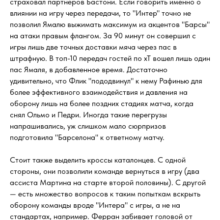
страховал партнеров Бастони. Если говорить именно о
влиянии на игру через передачи, то "Интер" точно не
позволил Ямалю выжимать максимум из акцентов "Барсы"
на атаки правым флангом. За 90 минут он совершил с
игры лишь две точных доставки мяча через пас в
штрафную. В топ-10 передач гостей по xT вошел лишь один
пас Ямаля, в добавленное время. Достаточно
удивительно, что Флик "пододвинул" к нему Рафинью для
более эффективного взаимодействия и давления на
оборону лишь на более поздних стадиях матча, когда
снял Ольмо и Педри. Иногда такие перегрузы
напрашивались, уж слишком мало сюрпризов
подготовила "Барселона" к ответному матчу.
Стоит также выделить кроссы каталонцев. С одной
стороны, они позволили команде вернуться в игру (два
ассиста Мартина на старте второй половины). С другой
— есть множество вопросов к таким попыткам вскрыть
оборону команды вроде "Интера" с игры, а не на
стандартах, например. Ферран забивает головой от