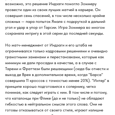
возможно, это решение Индзаги помогло Зоммеру
провести один из своих лучших матчей в карьере. Он
совершил семь спасений, в том числе несколько крайне
сложных — пара попыток Ямаля с подкруткой в дальний
угол и удар в упор от Гарсии. Игра Зоммера во многом
сохраняла интригу в этой серии до последней секунды.
Но матч-менеджмент от Индзаги и его штаба не
ограничивался только кадровыми решениями и очевидно
грамотными заменами и перестановками, которые как
минимум не дали просадки в качестве, а в случае с
Тареми и Фраттези были решающими (сюда бы отнести и
выход де Врея в дополнительное время, когда "Барса"
совершила 11 кроссов с точностью менее 20%). "Интер" в
принципе хорошо подготовился к сопернику, четко
понимая, как следует играть с ним. В том числе и потому,
что каталонцы при Флике (да и не только) не обладают
гибкостью в нейтральном смысле этого слова. Они не
готовы отказываться от своего стиля, играют излишне