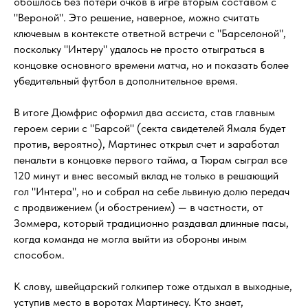
обошлось без потери очков в игре вторым составом с
"Вероной". Это решение, наверное, можно считать
ключевым в контексте ответной встречи с "Барселоной",
поскольку "Интеру" удалось не просто отыграться в
концовке основного времени матча, но и показать более
убедительный футбол в дополнительное время.
В итоге Дюмфрис оформил два ассиста, став главным
героем серии с "Барсой" (секта свидетелей Ямаля будет
против, вероятно), Мартинес открыл счет и заработал
пенальти в концовке первого тайма, а Тюрам сыграл все
120 минут и внес весомый вклад не только в решающий
гол "Интера", но и собрал на себе львиную долю передач
с продвижением (и обострением) — в частности, от
Зоммера, который традиционно раздавал длинные пасы,
когда команда не могла выйти из обороны иным
способом.
К слову, швейцарский голкипер тоже отдыхал в выходные,
уступив место в воротах Мартинесу. Кто знает,