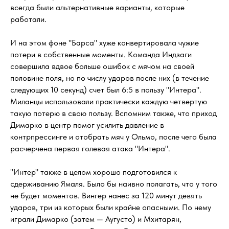
всегда были альтернативные варианты, которые
работали.
И на этом фоне "Барса" хуже конвертировала чужие
потери в собственные моменты. Команда Индзаги
совершила вдвое больше ошибок с мячом на своей
половине поля, но по числу ударов после них (в течение
следующих 10 секунд) счет был 6:5 в пользу "Интера".
Миланцы использовали практически каждую четвертую
такую потерю в свою пользу. Вспомним также, что приход
Димарко в центр помог усилить давление в
контрпрессинге и отобрать мяч у Ольмо, после чего была
расчерчена первая голевая атака "Интера".
"Интер" также в целом хорошо подготовился к
сдерживанию Ямаля. Было бы наивно полагать, что у того
не будет моментов. Вингер нанес за 120 минут девять
ударов, три из которых были крайне опасными. По нему
играли Димарко (затем — Аугусто) и Мхитарян,